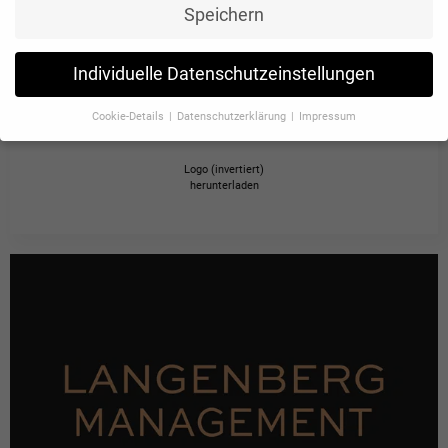
Speichern
Individuelle Datenschutzeinstellungen
Cookie-Details
Datenschutzerklärung
Impressum
Datenschutzeinstellungen
Logo (invertiert)
Wenn Sie unter 16 Jahre alt sind und Ihre Zustimmung zu
herunterladen
freiwilligen Diensten geben möchten, müssen Sie Ihre
Erziehungsberechtigten um Erlaubnis bitten.
Wir verwenden Cookies und andere Technologien auf unserer
Website. Einige von ihnen sind essenziell, während andere uns
helfen, diese Website und Ihre Erfahrung zu verbessern.
Personenbezogene Daten können verarbeitet werden (z. B. IP-
Adressen), z. B. für personalisierte Anzeigen und Inhalte oder
Anzeigen- und Inhaltsmessung.
Weitere Informationen über die
Verwendung Ihrer Daten finden Sie in unserer
Datenschutzerklärung
.
Hier finden Sie eine Übersicht über alle verwendeten Cookies. Sie
können Ihre Einwilligung zu ganzen Kategorien geben oder sich
weitere Informationen anzeigen lassen und so nur bestimmte
Cookies auswählen.